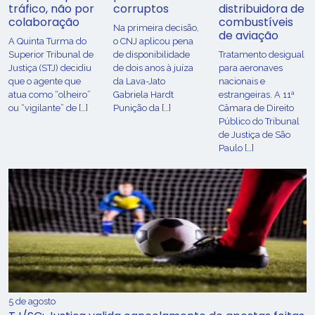
tráfico, não por
corruptos
distribuidora de
colaboração
combustíveis
Na primeira decisão,
de aviação
A Quinta Turma do
o CNJ aplicou pena
Superior Tribunal de
de disponibilidade
Tratamento desigual
Justiça (STJ) decidiu
de dois anos à juíza
para aeronaves
que o agente que
da Lava-Jato
nacionais e
atua como “olheiro”
Gabriela Hardt
estrangeiras. A 11ª
ou “vigilante” de […]
Punição da […]
Câmara de Direito
Público do Tribunal
de Justiça de São
Paulo […]
5 de agosto