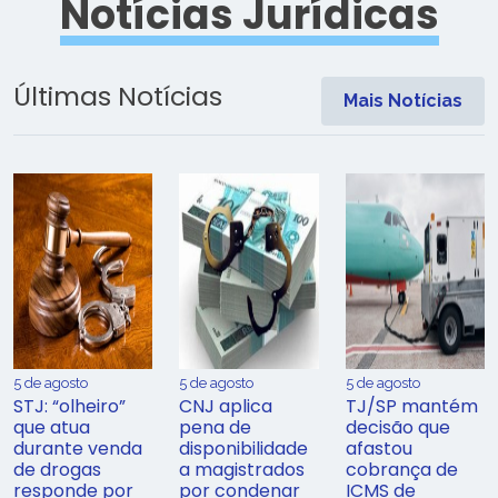
Notícias Jurídicas
Últimas Notícias
Mais Notícias
5 de agosto
5 de agosto
5 de agosto
STJ: “olheiro”
CNJ aplica
TJ/SP mantém
que atua
pena de
decisão que
durante venda
disponibilidade
afastou
de drogas
a magistrados
cobrança de
responde por
por condenar
ICMS de