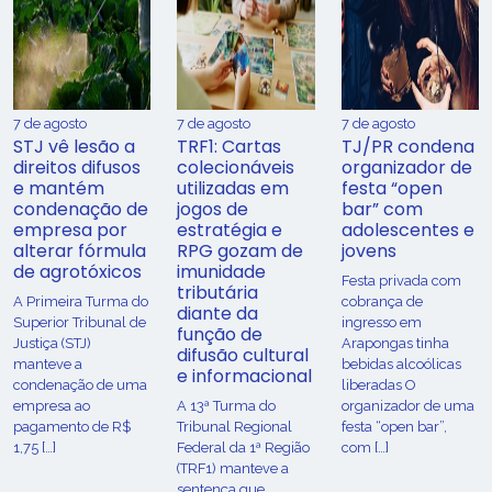
7 de agosto
7 de agosto
7 de agosto
STJ vê lesão a
TRF1: Cartas
TJ/PR condena
direitos difusos
colecionáveis
organizador de
e mantém
utilizadas em
festa “open
condenação de
jogos de
bar” com
empresa por
estratégia e
adolescentes e
alterar fórmula
RPG gozam de
jovens
de agrotóxicos
imunidade
Festa privada com
tributária
​A Primeira Turma do
cobrança de
diante da
Superior Tribunal de
ingresso em
função de
Justiça (STJ)
Arapongas tinha
difusão cultural
manteve a
bebidas alcoólicas
e informacional
condenação de uma
liberadas O
empresa ao
A 13ª Turma do
organizador de uma
pagamento de R$
Tribunal Regional
festa “open bar”,
1,75 […]
Federal da 1ª Região
com […]
(TRF1) manteve a
sentença que