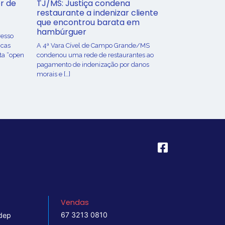
r de
TJ/MS: Justiça condena
restaurante a indenizar cliente
que encontrou barata em
hambúrguer
resso
icas
A 4ª Vara Cível de Campo Grande/MS
ta “open
condenou uma rede de restaurantes ao
pagamento de indenização por danos
morais e […]
Vendas
67 3213 0810
dep