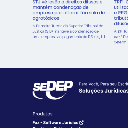
STJ vê lesão a direitos difusos e
TRF1: 
mantém condenação de
utiliz
empresa por alterar fórmula de
e RPG
agrotóxicos
tribut
difusã
​A Primeira Turma do Superior Tribunal de
Justiça (STJ) manteve a condenação de
A 13ª T
uma empresa ao pagamento de R$ 1,75 […]
da 1ª R
determin
Para Você, Para seu Escrit
Soluções Jurídica
Produtos
Faz - Software Jurídico