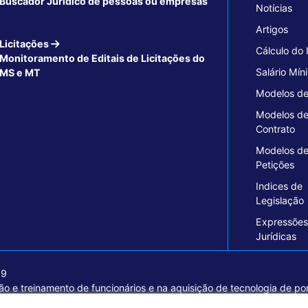
Buscador Jurídico de pessoas ou empresas
Notícias
Artigos
Licitações
Cálculo do
Monitoramento de Editais de Licitações do
Salário Mín
MS e MT
Modelos de
Modelos d
Contrato
Modelos d
Petições
Indices de
Legislação
Expressões
Jurídicas
09
o e treinamento de funcionários e na aquisição de tecnologia de pon
ormações seguras e excelentes soluções empresariais.