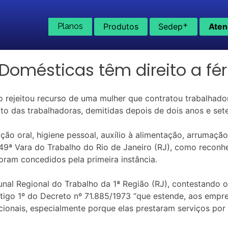
+
Planos
Produtos
Sedep
Aten
 Domésticas têm direito a fé
o rejeitou recurso de uma mulher que contratou trabalhad
eito das trabalhadoras, demitidas depois de dois anos e set
ão oral, higiene pessoal, auxílio à alimentação, arrumaçã
na 49ª Vara do Trabalho do Rio de Janeiro (RJ), como recon
 foram concedidos pela primeira instância.
nal Regional do Trabalho da 1ª Região (RJ), contestando o
artigo 1º do Decreto nº 71.885/1973 “que estende, aos empr
rcionais, especialmente porque elas prestaram serviços por