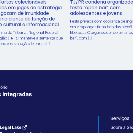
Cartas colecionáveis
TJ/PR condena organizado
adas em jogos de estratégia
festa “open bar” com
 gozam de imunidade
adolescentes e jovens
ária diante da função de
Festa privada com cobrança de ing
o cultural e informacional
em Arapongas tinha bebidas alcoól
urma do Tribunal Regional Federal
liberadas O organizador de uma fes
egião (TRF1) manteve a sentença que
bar”, com […]
ou a devolução de cartas […]
ório
s Integradas
Serviços
Legal Lake
Sobre a Se