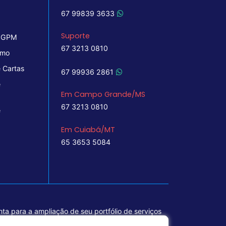
67 99839 3633
Suporte
 IGPM
67 3213 0810
imo
 Cartas
67 99936 2861
e
Em Campo Grande/MS
67 3213 0810
e
Em Cuiabá/MT
65 3653 5084
ta para a ampliação de seu portfólio de serviços