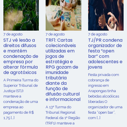
7 de agosto
7 de agosto
7 de agosto
STJ vê lesão a
TRF1: Cartas
TJ/PR condena
direitos difusos
colecionáveis
organizador de
e mantém
utilizadas em
festa “open
condenação de
jogos de
bar” com
empresa por
estratégia e
adolescentes e
alterar fórmula
RPG gozam de
jovens
de agrotóxicos
imunidade
Festa privada com
tributária
​A Primeira Turma do
cobrança de
diante da
Superior Tribunal de
ingresso em
função de
Justiça (STJ)
Arapongas tinha
difusão cultural
manteve a
bebidas alcoólicas
e informacional
condenação de uma
liberadas O
empresa ao
A 13ª Turma do
organizador de uma
pagamento de R$
Tribunal Regional
festa “open bar”,
1,75 […]
Federal da 1ª Região
com […]
(TRF1) manteve a