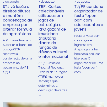
7 de agosto
7 de agosto
7 de agosto
STJ vê lesão a
TRF1: Cartas
TJ/PR condena
direitos difusos
colecionáveis
organizador de
e mantém
utilizadas em
festa “open
condenação de
jogos de
bar” com
empresa por
estratégia e
adolescentes e
alterar fórmula
RPG gozam de
jovens
de agrotóxicos
imunidade
Festa privada com
tributária
​A Primeira Turma do
cobrança de
diante da
Superior Tribunal de
ingresso em
função de
Justiça (STJ)
Arapongas tinha
difusão cultural
manteve a
bebidas alcoólicas
e informacional
condenação de uma
liberadas O
empresa ao
A 13ª Turma do
organizador de uma
pagamento de R$
Tribunal Regional
festa “open bar”,
1,75 […]
Federal da 1ª Região
com […]
(TRF1) manteve a
sentença que
determinou a
devolução de cartas
[…]