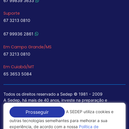
67 99839 3633
Suporte
67 3213 0810
67 99936 2861
Em Campo Grande/MS
67 3213 0810
Em Cuiabá/MT
65 3653 5084
Todos os direitos reservado a Sedep © 1981 - 2009
A Sedep, há mais de 40 anos, investe na preparação e
treinamento de funcionários e na aquisição de tecnologia de
A SEDEP utiliza cookies e
Prosseguir
ponta para a ampliação de seu portfólio de serviços voltados
para a área jurídica, que contemplam informações seguras e
outras tecnologias semelhantes para melhorar a sua
excelentes soluções empresariais.
experiência, de acordo com a nossa
Política de