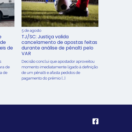
5 de agosto
e
TJ/SC: Justiça valida
 de
cancelamento de apostas feitas
eis de
durante análise de pênalti pelo
VAR
s
Decisão conclui que apostador aproveitou
ara de
momento imediatamente ligado à definição
ça de
de um pênalti e afasta pedidos de
pagamento do prêmio […]