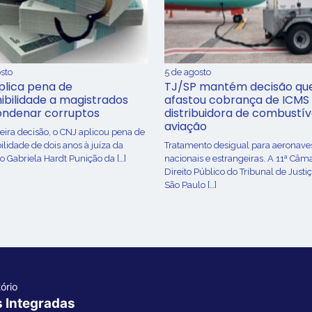
sto
5 de agosto
plica pena de
TJ/SP mantém decisão qu
ibilidade a magistrados
afastou cobrança de ICMS
ondenar corruptos
distribuidora de combustív
aviação
ira decisão, o CNJ aplicou pena de
ilidade de dois anos à juíza da
Tratamento desigual para aeronave
o Gabriela Hardt Punição da […]
nacionais e estrangeiras. A 11ª Câm
Direito Público do Tribunal de Justi
São Paulo […]
ório
s Integradas