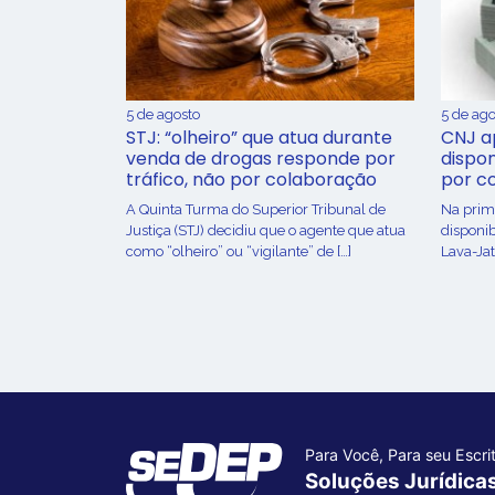
5 de agosto
5 de ago
STJ: “olheiro” que atua durante
CNJ a
venda de drogas responde por
dispon
tráfico, não por colaboração
por c
A Quinta Turma do Superior Tribunal de
Na prime
Justiça (STJ) decidiu que o agente que atua
disponib
como “olheiro” ou “vigilante” de […]
Lava-Jat
Para Você, Para seu Escrit
Soluções Jurídica