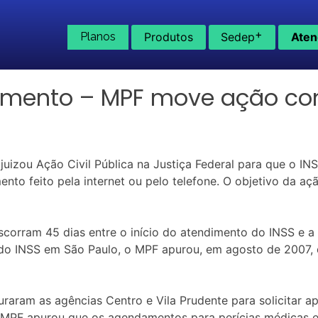
+
Planos
Produtos
Sedep
Aten
dimento – MPF move ação con
juizou Ação Civil Pública na Justiça Federal para que o IN
nto feito pela internet ou pelo telefone. O objetivo da a
scorram 45 dias entre o início do atendimento do INSS e a 
s do INSS em São Paulo, o MPF apurou, em agosto de 2007,
aram as agências Centro e Vila Prudente para solicitar 
 o MPF apurou que os agendamentos para perícias médicas