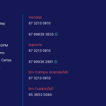
Vendas
67 3213 0810
dep
67 99839 3633
Suporte
 IGPM
67 3213 0810
imo
 Cartas
67 99936 2861
e
Em Campo Grande/MS
67 3213 0810
e
Em Cuiabá/MT
65 3653 5084