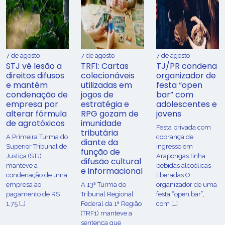
7 de agosto
7 de agosto
7 de agosto
STJ vê lesão a
TRF1: Cartas
TJ/PR condena
direitos difusos
colecionáveis
organizador de
e mantém
utilizadas em
festa “open
condenação de
jogos de
bar” com
empresa por
estratégia e
adolescentes e
alterar fórmula
RPG gozam de
jovens
de agrotóxicos
imunidade
Festa privada com
tributária
​A Primeira Turma do
cobrança de
diante da
Superior Tribunal de
ingresso em
função de
Justiça (STJ)
Arapongas tinha
difusão cultural
manteve a
bebidas alcoólicas
e informacional
condenação de uma
liberadas O
empresa ao
A 13ª Turma do
organizador de uma
pagamento de R$
Tribunal Regional
festa “open bar”,
1,75 […]
Federal da 1ª Região
com […]
(TRF1) manteve a
sentença que