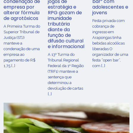
condenação de
jogos de
bar” com
empresa por
estratégia e
adolescentes e
alterar fórmula
RPG gozam de
jovens
de agrotóxicos
imunidade
Festa privada com
tributária
​A Primeira Turma do
cobrança de
diante da
Superior Tribunal de
ingresso em
função de
Justiça (STJ)
Arapongas tinha
difusão cultural
manteve a
bebidas alcoólicas
e informacional
condenação de uma
liberadas O
empresa ao
A 13ª Turma do
organizador de uma
pagamento de R$
Tribunal Regional
festa “open bar”,
1,75 […]
Federal da 1ª Região
com […]
(TRF1) manteve a
sentença que
determinou a
devolução de cartas
[…]