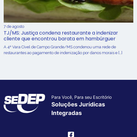
7 de agosto
TJ/MS: Justiça condena restaurante a indenizar
cliente que encontrou barata em hambúrguer
A 4ª Vara Cível de Campo Grande/MS condenou uma rede de
restaurantes ao pagamento de indenização por danos morais e […]
Para Você, Para seu Escritório
Soluções Jurídicas
Integradas