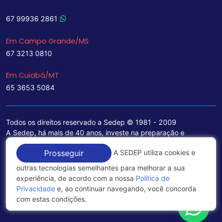
67 99936 2861
Em Campo Grande/MS
67 3213 0810
Em Cuiabá/MT
65 3653 5084
Todos os direitos reservado a Sedep © 1981 - 2009
A Sedep, há mais de 40 anos, investe na preparação e
treinamento de funcionários e na aquisição de tecnologia de
A SEDEP utiliza cookies e
Prosseguir
ponta para a ampliação de seu portfólio de serviços voltados
para a área jurídica, que contemplam informações seguras e
outras tecnologias semelhantes para melhorar a sua
excelentes soluções empresariais.
experiência, de acordo com a nossa
Política de
Privacidade
e, ao continuar navegando, você concorda
Política de Privacidade
com estas condições.