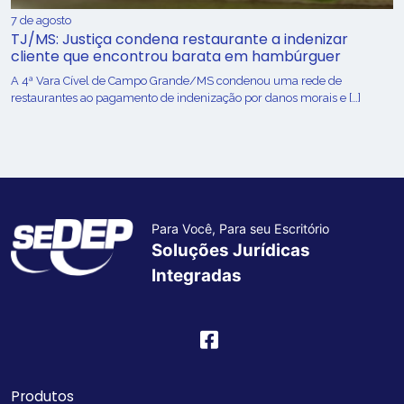
7 de agosto
TJ/MS: Justiça condena restaurante a indenizar
cliente que encontrou barata em hambúrguer
A 4ª Vara Cível de Campo Grande/MS condenou uma rede de
restaurantes ao pagamento de indenização por danos morais e […]
Para Você, Para seu Escritório
Soluções Jurídicas
Integradas
Produtos