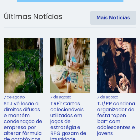
Últimas Notícias
Mais Notícias
7 de agosto
7 de agosto
7 de agosto
STJ vê lesão a
TRF1: Cartas
TJ/PR condena
direitos difusos
colecionáveis
organizador de
e mantém
utilizadas em
festa “open
condenação de
jogos de
bar” com
empresa por
estratégia e
adolescentes e
alterar fórmula
RPG gozam de
jovens
de agrotóxicos
imunidade