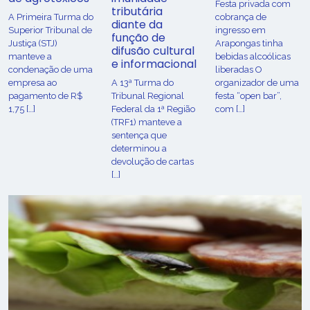
Festa privada com
tributária
​A Primeira Turma do
cobrança de
diante da
Superior Tribunal de
ingresso em
função de
Justiça (STJ)
Arapongas tinha
difusão cultural
manteve a
bebidas alcoólicas
e informacional
condenação de uma
liberadas O
empresa ao
A 13ª Turma do
organizador de uma
pagamento de R$
Tribunal Regional
festa “open bar”,
1,75 […]
Federal da 1ª Região
com […]
(TRF1) manteve a
sentença que
determinou a
devolução de cartas
[…]