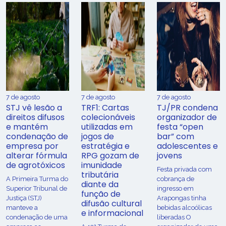
7 de agosto
7 de agosto
7 de agosto
STJ vê lesão a
TRF1: Cartas
TJ/PR condena
direitos difusos
colecionáveis
organizador de
e mantém
utilizadas em
festa “open
condenação de
jogos de
bar” com
empresa por
estratégia e
adolescentes e
alterar fórmula
RPG gozam de
jovens
de agrotóxicos
imunidade
Festa privada com
tributária
​A Primeira Turma do
cobrança de
diante da
Superior Tribunal de
ingresso em
função de
Justiça (STJ)
Arapongas tinha
difusão cultural
manteve a
bebidas alcoólicas
e informacional
condenação de uma
liberadas O