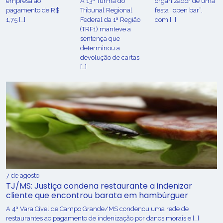
empresa ao
A 13ª Turma do
organizador de uma
pagamento de R$
Tribunal Regional
festa “open bar”,
1,75 […]
Federal da 1ª Região
com […]
(TRF1) manteve a
sentença que
determinou a
devolução de cartas
[…]
7 de agosto
TJ/MS: Justiça condena restaurante a indenizar
cliente que encontrou barata em hambúrguer
A 4ª Vara Cível de Campo Grande/MS condenou uma rede de
restaurantes ao pagamento de indenização por danos morais e […]