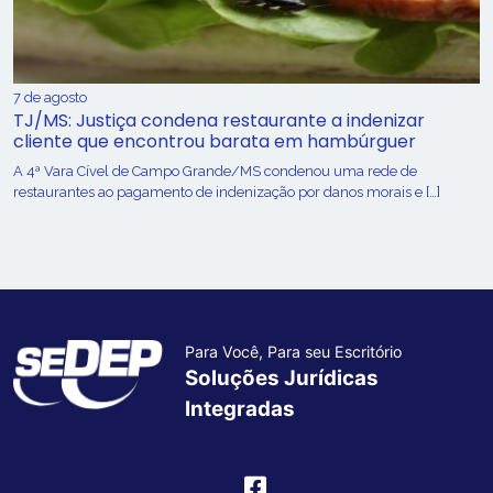
7 de agosto
TJ/MS: Justiça condena restaurante a indenizar
cliente que encontrou barata em hambúrguer
A 4ª Vara Cível de Campo Grande/MS condenou uma rede de
restaurantes ao pagamento de indenização por danos morais e […]
Para Você, Para seu Escritório
Soluções Jurídicas
Integradas