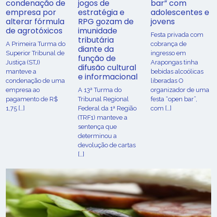
condenação de
jogos de
bar” com
empresa por
estratégia e
adolescentes e
alterar fórmula
RPG gozam de
jovens
de agrotóxicos
imunidade
Festa privada com
tributária
​A Primeira Turma do
cobrança de
diante da
Superior Tribunal de
ingresso em
função de
Justiça (STJ)
Arapongas tinha
difusão cultural
manteve a
bebidas alcoólicas
e informacional
condenação de uma
liberadas O
empresa ao
A 13ª Turma do
organizador de uma
pagamento de R$
Tribunal Regional
festa “open bar”,
1,75 […]
Federal da 1ª Região
com […]
(TRF1) manteve a
sentença que
determinou a
devolução de cartas
[…]