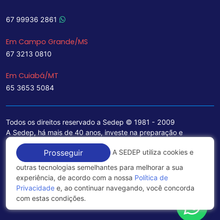
67 99936 2861
Em Campo Grande/MS
67 3213 0810
Em Cuiabá/MT
65 3653 5084
Todos os direitos reservado a Sedep © 1981 - 2009
A Sedep, há mais de 40 anos, investe na preparação e
treinamento de funcionários e na aquisição de tecnologia de
A SEDEP utiliza cookies e
Prosseguir
ponta para a ampliação de seu portfólio de serviços voltados
para a área jurídica, que contemplam informações seguras e
outras tecnologias semelhantes para melhorar a sua
excelentes soluções empresariais.
experiência, de acordo com a nossa
Política de
Privacidade
e, ao continuar navegando, você concorda
Política de Privacidade
com estas condições.