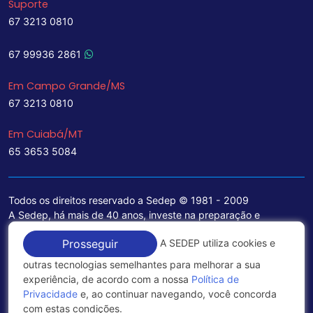
Suporte
67 3213 0810
67 99936 2861
Em Campo Grande/MS
67 3213 0810
Em Cuiabá/MT
65 3653 5084
Todos os direitos reservado a Sedep © 1981 - 2009
A Sedep, há mais de 40 anos, investe na preparação e
treinamento de funcionários e na aquisição de tecnologia de
A SEDEP utiliza cookies e
Prosseguir
ponta para a ampliação de seu portfólio de serviços voltados
para a área jurídica, que contemplam informações seguras e
outras tecnologias semelhantes para melhorar a sua
excelentes soluções empresariais.
experiência, de acordo com a nossa
Política de
Privacidade
e, ao continuar navegando, você concorda
Política de Privacidade
com estas condições.