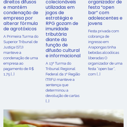
direitos difusos
colecionáveis
organizador de
e mantém
utilizadas em
festa “open
condenação de
jogos de
bar” com
empresa por
estratégia e
adolescentes e
alterar fórmula
RPG gozam de
jovens
de agrotóxicos
imunidade
Festa privada com
tributária
​A Primeira Turma do
cobrança de
diante da
Superior Tribunal de
ingresso em
função de
Justiça (STJ)
Arapongas tinha
difusão cultural
manteve a
bebidas alcoólicas
e informacional
condenação de uma
liberadas O
empresa ao
A 13ª Turma do
organizador de uma
pagamento de R$
Tribunal Regional
festa “open bar”,
1,75 […]
Federal da 1ª Região
com […]
(TRF1) manteve a
sentença que
determinou a
devolução de cartas
[…]