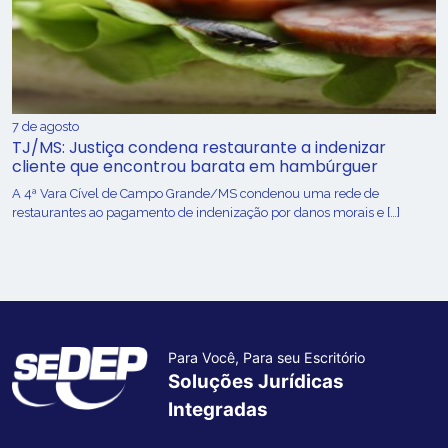
7 de agosto
TJ/MS: Justiça condena restaurante a indenizar
cliente que encontrou barata em hambúrguer
A 4ª Vara Cível de Campo Grande/MS condenou uma rede de
restaurantes ao pagamento de indenização por danos morais e […]
Para Você, Para seu Escritório
Soluções Jurídicas
Integradas