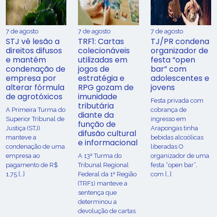
7 de agosto
7 de agosto
7 de agosto
STJ vê lesão a
TRF1: Cartas
TJ/PR condena
direitos difusos
colecionáveis
organizador de
e mantém
utilizadas em
festa “open
condenação de
jogos de
bar” com
empresa por
estratégia e
adolescentes e
alterar fórmula
RPG gozam de
jovens
de agrotóxicos
imunidade
Festa privada com
tributária
​A Primeira Turma do
cobrança de
diante da
Superior Tribunal de
ingresso em
função de
Justiça (STJ)
Arapongas tinha
difusão cultural
manteve a
bebidas alcoólicas
e informacional
condenação de uma
liberadas O
empresa ao
A 13ª Turma do
organizador de uma
pagamento de R$
Tribunal Regional
festa “open bar”,
1,75 […]
Federal da 1ª Região
com […]
(TRF1) manteve a
sentença que
determinou a
devolução de cartas