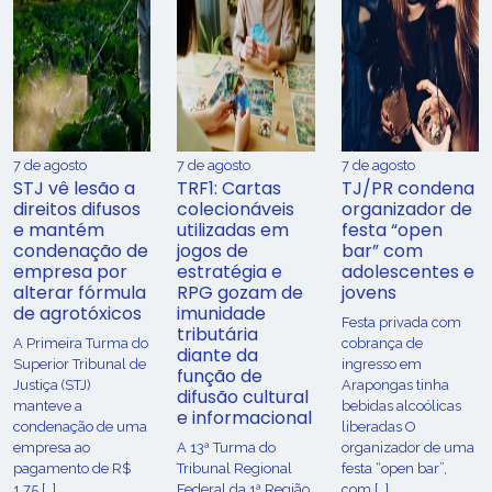
7 de agosto
7 de agosto
7 de agosto
STJ vê lesão a
TRF1: Cartas
TJ/PR condena
direitos difusos
colecionáveis
organizador de
e mantém
utilizadas em
festa “open
condenação de
jogos de
bar” com
empresa por
estratégia e
adolescentes e
alterar fórmula
RPG gozam de
jovens
de agrotóxicos
imunidade
Festa privada com
tributária
​A Primeira Turma do
cobrança de
diante da
Superior Tribunal de
ingresso em
função de
Justiça (STJ)
Arapongas tinha
difusão cultural
manteve a
bebidas alcoólicas
e informacional
condenação de uma
liberadas O
empresa ao
A 13ª Turma do
organizador de uma
pagamento de R$
Tribunal Regional
festa “open bar”,
1,75 […]
Federal da 1ª Região
com […]