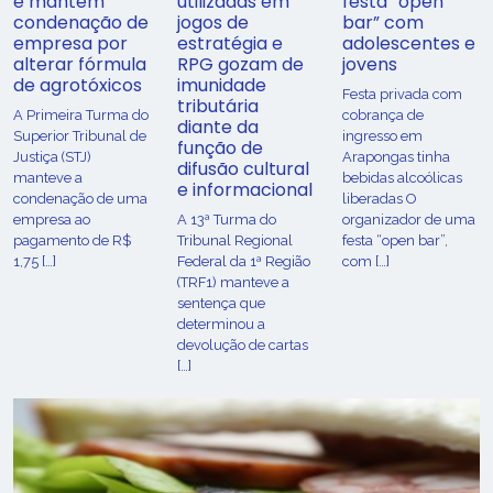
e mantém
utilizadas em
festa “open
condenação de
jogos de
bar” com
empresa por
estratégia e
adolescentes e
alterar fórmula
RPG gozam de
jovens
de agrotóxicos
imunidade
Festa privada com
tributária
​A Primeira Turma do
cobrança de
diante da
Superior Tribunal de
ingresso em
função de
Justiça (STJ)
Arapongas tinha
difusão cultural
manteve a
bebidas alcoólicas
e informacional
condenação de uma
liberadas O
empresa ao
A 13ª Turma do
organizador de uma
pagamento de R$
Tribunal Regional
festa “open bar”,
1,75 […]
Federal da 1ª Região
com […]
(TRF1) manteve a
sentença que
determinou a
devolução de cartas
[…]