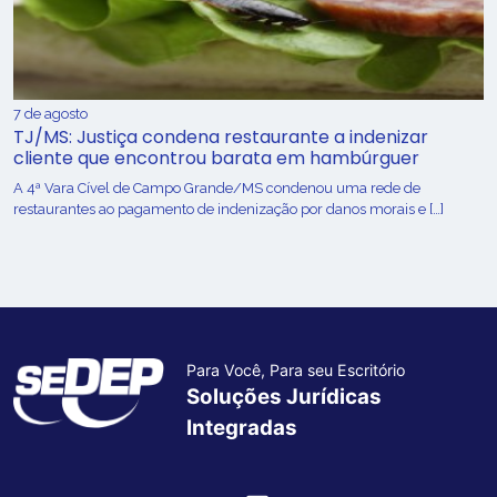
7 de agosto
TJ/MS: Justiça condena restaurante a indenizar
cliente que encontrou barata em hambúrguer
A 4ª Vara Cível de Campo Grande/MS condenou uma rede de
restaurantes ao pagamento de indenização por danos morais e […]
Para Você, Para seu Escritório
Soluções Jurídicas
Integradas