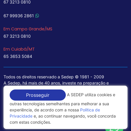
67 3213 0810
67 99936 2861
Em Campo Grande/MS
67 3213 0810
Em Cuiabá/MT
65 3653 5084
Todos os direitos reservado a Sedep © 1981 - 2009
A Sedep, há mais de 40 anos, investe na preparação e
treinamento de funcionários e na aquisição de tecnologia de
A SEDEP utiliza cookies e
Prosseguir
ponta para a ampliação de seu portfólio de serviços voltados
para a área jurídica, que contemplam informações seguras e
outras tecnologias semelhantes para melhorar a sua
excelentes soluções empresariais.
experiência, de acordo com a nossa
Política de
Privacidade
e, ao continuar navegando, você concorda
Política de Privacidade
com estas condições.